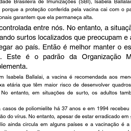
dade Brasileira de Imunizações (SBI), Isabela Ballalai
o porque a proteção conferida pela vacina cai com o pa
ionais garantem que ela permaneça alta. 
 controlada entre nós. No entanto, a situaç
ando surtos localizados que preocupam e
hegar ao país. Então é melhor manter o e
os. Este é o padrão da Organização Mu
lementa. 
m Isabela Ballalai, a vacina é recomendada aos men
xa etária que têm maior risco de desenvolver quadros
s. No entanto, em situações de surto, os adultos ta
a casos de poliomielite há 37 anos e em 1994 recebeu o
ação do vírus. No entanto, apesar de estar erradicado em 
olio ainda circula em alguns países e a vacinação é a 