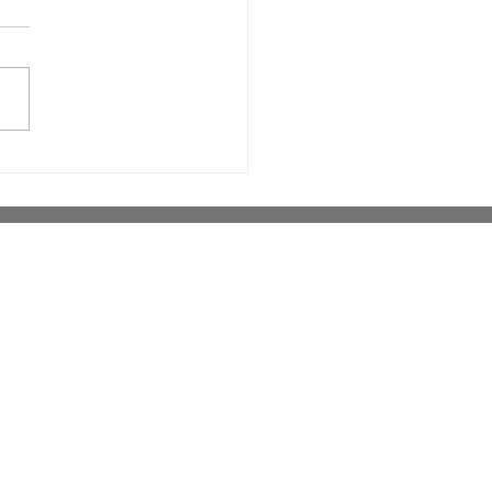
tor da OMS diz que
il é exemplo mundial
sistema de saúde