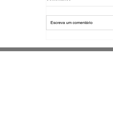
Escreva um comentário
Inscrições para exame de
proficiência em português
terminam quinta
Jornal impresso sobre o município de
São José e região metropolitana
Grande Florianópolis -
Santa Catarina - Brasil
Há 14 anos fazendo parte da história
de São Jose e Santa Catarina