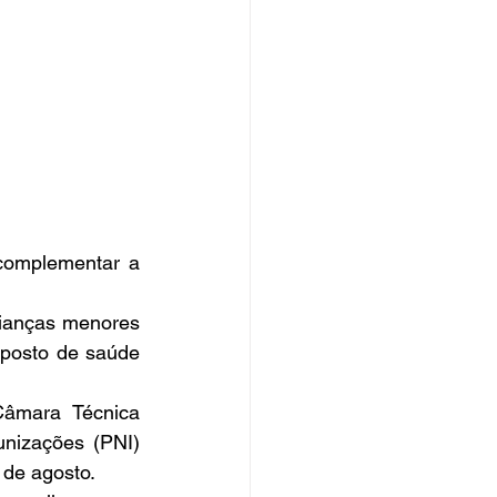
omplementar a 
rianças menores 
posto de saúde 
âmara Técnica 
izações (PNI) 
 de agosto. 