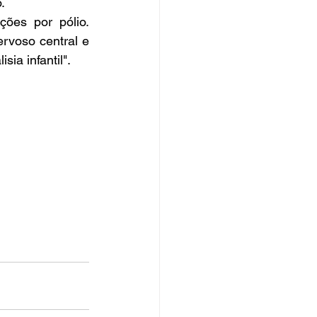
.
ões por pólio. 
rvoso central e 
ia infantil". 