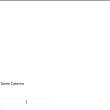
Biguaçu
Contato
s Santa Catarina