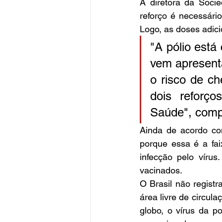
A diretora da Socie
reforço é necessári
Logo, as doses adic
"A pólio está
vem apresent
o risco de c
dois reforç
Saúde", comp
Ainda de acordo co
porque essa é a fai
infecção pelo víru
vacinados. 
O Brasil não registr
área livre de circul
globo, o vírus da p