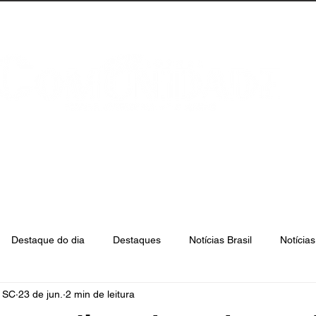
anta Catarina
Florianópolis
São José
Destaque do dia
Destaques
Notícias Brasil
Notícia
e SC
23 de jun.
2 min de leitura
Biguaçu
Palhoça