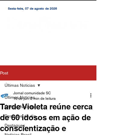
Sexta-feira, 07 de agosto de 2026
Post
Últimas Noticias
Jornal comunidade SC
Últimas Noticias
16 de jun.
2 min de leitura
Tarde Violeta reúne cerca
Últimas Notícias
de 60 idosos em ação de
Destaque do dia
Destaques
conscientização e
Notícias Brasil