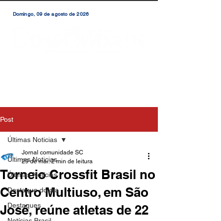
Domingo, 09 de agosto de 2026
Post
Últimas Noticias
Jornal comunidade SC
Últimas Noticias
29 de mai.
2 min de leitura
Torneio Crossfit Brasil no
Últimas Notícias
Centro Multiuso, em São
Destaque do dia
Destaques
José, reúne atletas de 22
Notícias Brasil