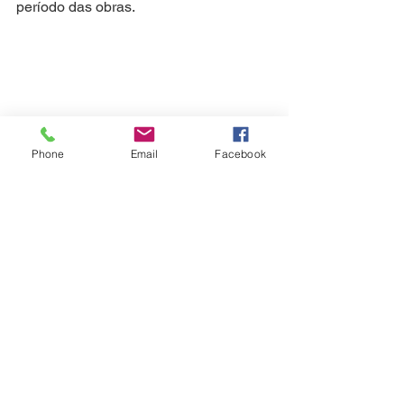
período das obras.
São José
Phone
Email
Facebook
Ver tudo
Posts recentes