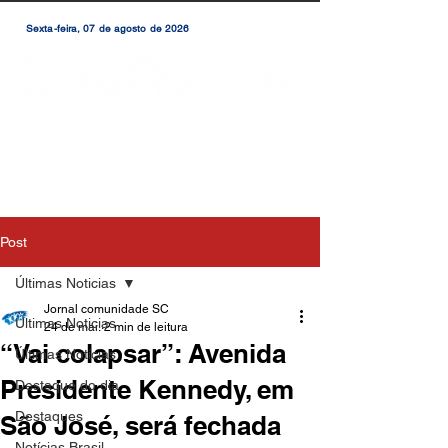
Sexta-feira, 07 de agosto de 2026
Post
Últimas Noticias
Jornal comunidade SC
Últimas Noticias
24 de mai.
2 min de leitura
“Vai colapsar”: Avenida
Últimas Notícias
Presidente Kennedy, em
Destaque do dia
Destaques
São José, será fechada
Notícias Brasil