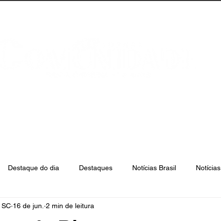
anta Catarina
Florianópolis
São José
Destaque do dia
Destaques
Notícias Brasil
Notícia
e SC
16 de jun.
2 min de leitura
Biguaçu
Palhoça