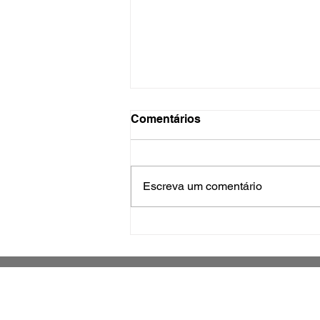
Comentários
Escreva um comentário
Programa de Auxílio ao
Pescador Artesanal
beneficia cerca de 100
profissionais em Biguaçu
Jornal impresso sobre o município de
São José e região metropolitana