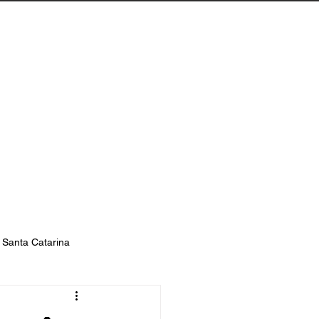
Biguaçu
Contato
s Santa Catarina