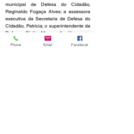
municipal de Defesa do Cidadão, 
Reginaldo Fogaça Alves; a assessora 
executiva da Secretaria de Defesa do 
Cidadão, Patrícia; o superintendente da 
Defesa Civil, Marco Aurélio; e o 
secretário adjunto de Defesa do 
Phone
Email
Facebook
Cidadão, Edson.
Biguaçu