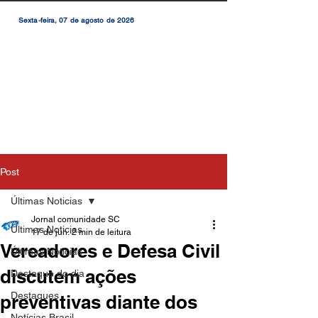
Sexta-feira, 07 de agosto de 2026
Post
Últimas Noticias
Jornal comunidade SC
Últimas Noticias
17 de jun.
2 min de leitura
Vereadores e Defesa Civil
Últimas Notícias
discutem ações
Destaque do dia
Destaques
preventivas diante dos
Notícias Brasil