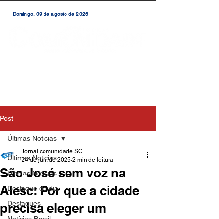
Domingo, 09 de agosto de 2026
Post
Últimas Noticias
Jornal comunidade SC
Últimas Noticias
24 de jun. de 2025
2 min de leitura
São José sem voz na
Últimas Notícias
Alesc: Por que a cidade
Destaque do dia
Destaques
precisa eleger um
Notícias Brasil